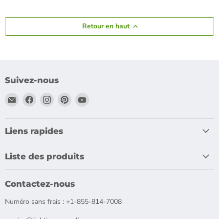
Retour en haut
Suivez-nous
Email
Trouvez-
Trouvez-
Trouvez-
Trouvez-
LightingWay
nous
nous
nous
nous
sur
sur
sur
sur
Facebook
Instagram
Pinterest
YouTube
Liens rapides
Liste des produits
Contactez-nous
Numéro sans frais : +1-855-814-7008