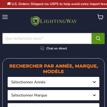
🚚 U.S. Orders: Shipped via USPS to help avoid extra import fees. P
Menu
Voir
le
panier
Chat en direct
RECHERCHER PAR ANNÉE, MARQUE,
MODÈLE
Sélectionner Année
Sélectionner Marque