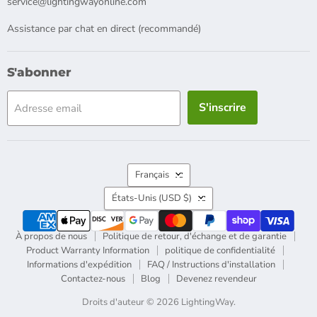
service@lightingwayonline.com
Assistance par chat en direct (recommandé)
S'abonner
S'inscrire
Adresse email
Langue
Français
Pays
États-Unis
(USD $)
À propos de nous
Politique de retour, d'échange et de garantie
Product Warranty Information
politique de confidentialité
Informations d'expédition
FAQ / Instructions d'installation
Contactez-nous
Blog
Devenez revendeur
Droits d'auteur © 2026 LightingWay.