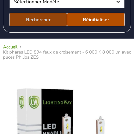
Sélectionner Modèle
Rechercher
Réinitialiser
Accueil
Kit phares LED 894 feux de croisement - 6 000 K 8 000 lm avec
puces Philips ZES